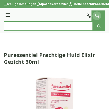
Ga naar de inhoud
Veilige betalingen
Apothekersadvies
Snelle beschikbaarheid
Menu
Zoek
Product, merk, categorie...
Puressentiel Prachtige Huid Elixir
Gezicht 30ml