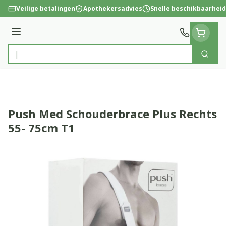
Ga naar de inhoud
Veilige betalingen
Apothekersadvies
Snelle beschikbaarheid
Menu
Zoek
Product, merk, categorie...
Push Med Schouderbrace Plus Rechts
55- 75cm T1