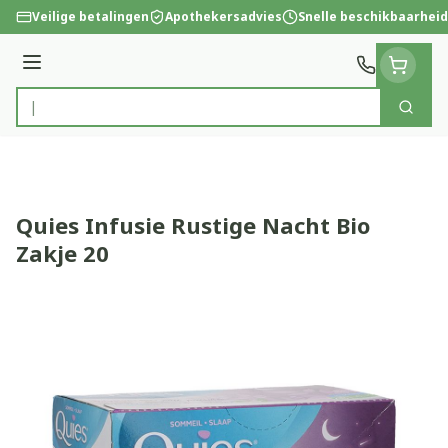
Ga naar de inhoud
Veilige betalingen
Apothekersadvies
Snelle beschikbaarheid
Menu
Zoek
Product, merk, categorie...
Quies Infusie Rustige Nacht Bio
Zakje 20