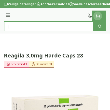
Ga naar de inhoud
Veilige betalingen
Apothekersadvies
Snelle beschikbaarheid
Menu
Zoek
Product, merk, categorie...
Reagila 3,0mg Harde Caps 28
Geneesmiddel
Op voorschrift