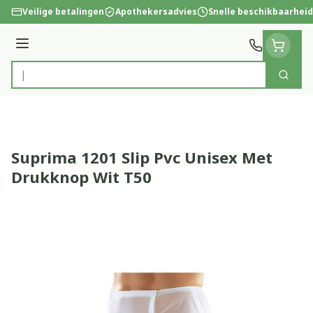
Ga naar de inhoud
Veilige betalingen
Apothekersadvies
Snelle beschikbaarheid
Menu
Zoek
Product, merk, categorie...
Suprima 1201 Slip Pvc Unisex Met
Drukknop Wit T50