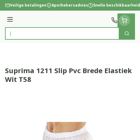
Ga naar de inhoud
Veilige betalingen
Apothekersadvies
Snelle beschikbaarheid
Menu
Zoek
Product, merk, categorie...
Suprima 1211 Slip Pvc Brede Elastiek
Wit T58