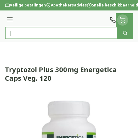
Ga naar de inhoud
Veilige betalingen
Apothekersadvies
Snelle beschikbaarheid
Menu
Zoek
Product, merk, categorie...
Tryptozol Plus 300mg Energetica
Caps Veg. 120