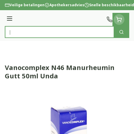
Ga naar de inhoud
Veilige betalingen
Apothekersadvies
Snelle beschikbaarheid
Menu
Zoek
Product, merk, categorie...
Vanocomplex N46 Manurheumin
Gutt 50ml Unda