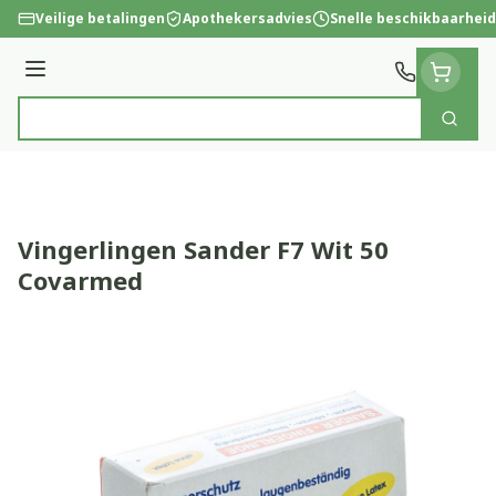
Ga naar de inhoud
Veilige betalingen
Apothekersadvies
Snelle beschikbaarheid
Menu
Zoek
Product, merk, categorie...
Vingerlingen Sander F7 Wit 50
Covarmed