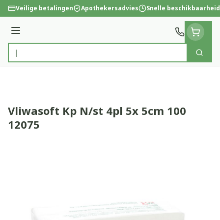
Ga naar de inhoud
Veilige betalingen
Apothekersadvies
Snelle beschikbaarheid
Menu
Zoek
Product, merk, categorie...
Vliwasoft Kp N/st 4pl 5x 5cm 100
12075