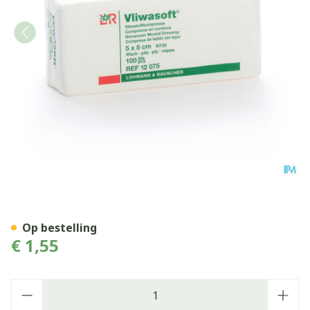
Vliwasoft Kp N/st 4pl 5x 5c
Op bestelling
€ 1,55
Aantal