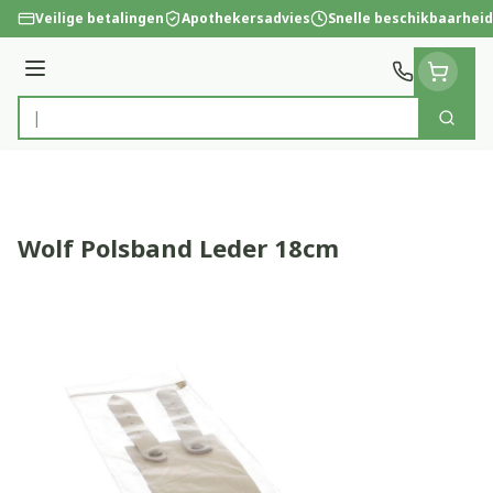
Ga naar de inhoud
Veilige betalingen
Apothekersadvies
Snelle beschikbaarheid
Menu
Zoek
Product, merk, categorie...
Wolf Polsband Leder 18cm