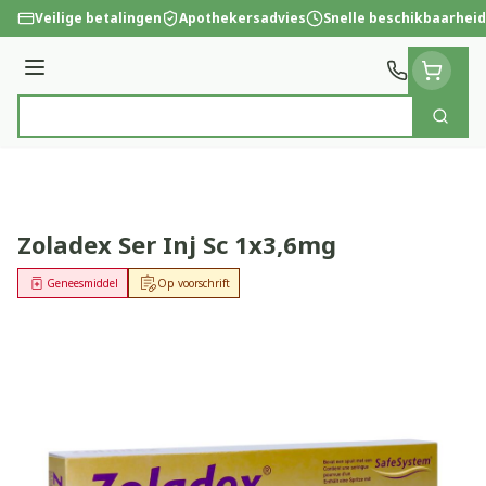
Ga naar de inhoud
Veilige betalingen
Apothekersadvies
Snelle beschikbaarheid
Menu
Zoek
Product, merk, categorie...
Zoladex Ser Inj Sc 1x3,6mg
Geneesmiddel
Op voorschrift