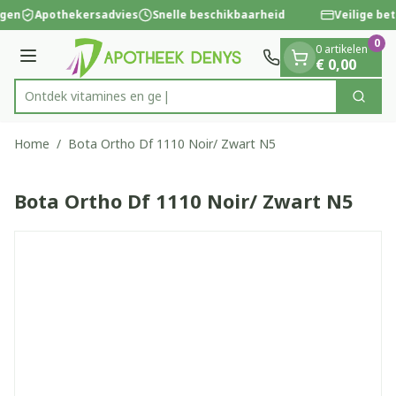
Dia 1 van 1
Ga naar de inhoud
ngen
Apothekersadvies
Snelle beschikbaarheid
Veilige bet
0
0 artikelen
Menu
€ 0,00
Ontdek vitamin
Zoek
Product, merk, categorie...
Home
/
Bota Ortho Df 1110 Noir/ Zwart N5
Bota Ortho Df 1110 Noir/ Zwart N5