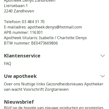
Apotheek Denys Zandhoven
Liersebaan 1
2240
Zandhoven
Telefoon:
03 484 31 70
E-mailadres:
apotheek.denys@
hotmail.com
APB nummer:
116301
Apotheek titularis:
Isabelle / Charlotte Denys
BTW nummer:
BE0473669806
Klantenservice
FAQ
Uw apotheek
Over ons
Nuttige links
Gezondheidsnieuws
Apotheker
van wacht
Voorschrift
Zorgtarieven
Nieuwsbrief
Blijf op de hoogte van nieuwe producten en promoties