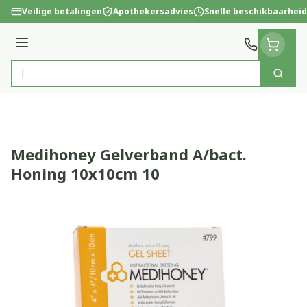
Ga naar de inhoud
Veilige betalingen
Apothekersadvies
Snelle beschikbaarheid
Menu
Zoek
Product, merk, categorie...
Medihoney Gelverband A/bact.
Honing 10x10cm 10