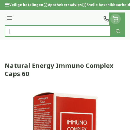
Ga naar de inhoud
Veilige betalingen
Apothekersadvies
Snelle beschikbaarheid
Menu
Zoek
Product, merk, categorie...
Natural Energy Immuno Complex
Caps 60