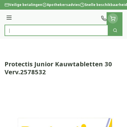
Ga naar de inhoud
Veilige betalingen
Apothekersadvies
Snelle beschikbaarheid
Menu
Zoek
Product, merk, categorie...
Protectis Junior Kauwtabletten 30
Verv.2578532