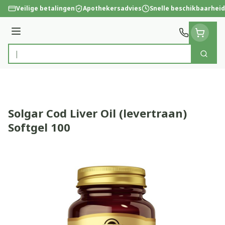
Ga naar de inhoud
Veilige betalingen
Apothekersadvies
Snelle beschikbaarheid
Menu
Zoek
Product, merk, categorie...
Solgar Cod Liver Oil (levertraan)
Softgel 100