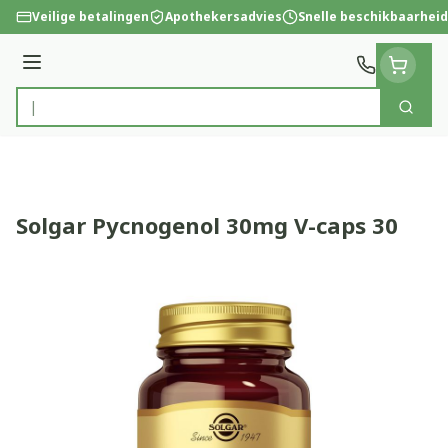
Ga naar de inhoud
Veilige betalingen
Apothekersadvies
Snelle beschikbaarheid
Menu
Zoek
Product, merk, categorie...
Solgar Pycnogenol 30mg V-caps 30