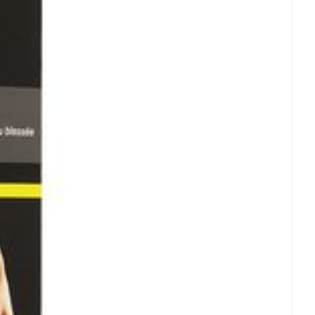
erende
Parfums en
geurproducten
CBD