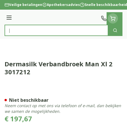
Ga naar de inhoud
Veilige betalingen
Apothekersadvies
Snelle beschikbaarheid
Menu
Zoek
Product, merk, categorie...
Dermasilk Verbandbroek Man Xl 2
3017212
Dermasilk Verbandbroek Ma
Niet beschikbaar
Neem contact op met ons via telefoon of e-mail, dan bekijken
we samen de mogelijkheden.
€ 197,67