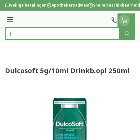
Ga naar de inhoud
Veilige betalingen
Apothekersadvies
Snelle beschikbaarheid
Menu
Zoek
Product, merk, categorie...
Dulcosoft 5g/10ml Drinkb.opl 250ml