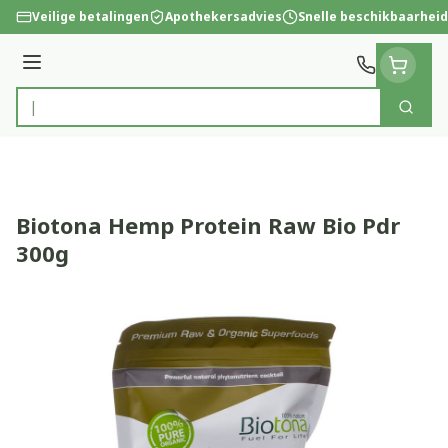
Ga naar de inhoud
Veilige betalingen
Apothekersadvies
Snelle beschikbaarheid
Menu
Zoek
Product, merk, categorie...
Biotona Hemp Protein Raw Bio Pdr
300g