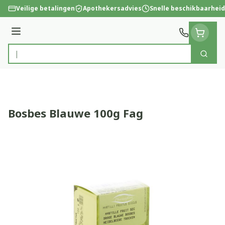
Ga naar de inhoud
Veilige betalingen
Apothekersadvies
Snelle beschikbaarheid
Menu
Zoek
Product, merk, categorie...
Bosbes Blauwe 100g Fag