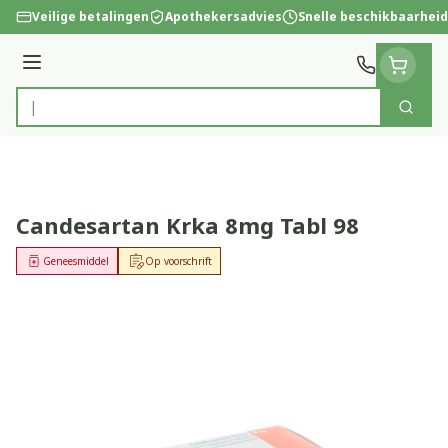
Ga naar de inhoud
Veilige betalingen
Apothekersadvies
Snelle beschikbaarheid
Menu
Zoek
Product, merk, categorie...
Candesartan Krka 8mg Tabl 98
Geneesmiddel
Op voorschrift