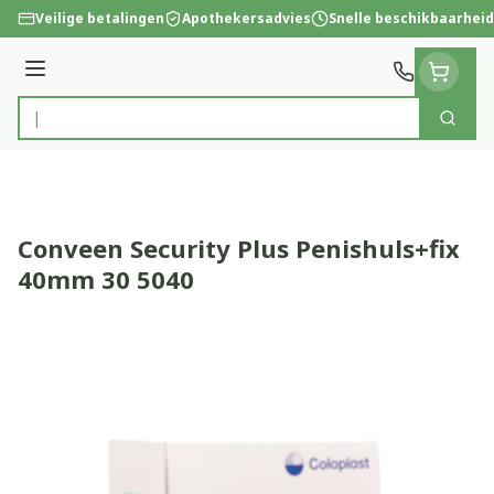
Ga naar de inhoud
Veilige betalingen
Apothekersadvies
Snelle beschikbaarheid
Menu
Zoek
Product, merk, categorie...
Conveen Security Plus Penishuls+fix
40mm 30 5040