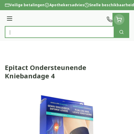
Ga naar de inhoud
Veilige betalingen
Apothekersadvies
Snelle beschikbaarheid
Menu
Zoek
Product, merk, categorie...
Epitact Ondersteunende
Kniebandage 4