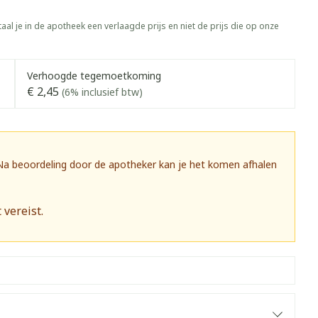
rapie
Toon meer
aal je in de apotheek een verlaagde prijs en niet de prijs die op onze
Diagnosetesten en
 stress
Vlooien en teken
meetapparatuur
Oren
Mond en keel
Verhoogde tegemoetkoming
Alcoholtest
g
Oordopjes
Zuigtabletten
€ 2,45
(6% inclusief btw)
herapie -
Mond, muil of snavel
Bloeddrukmeter
ls
 en -druppels
Oorreiniging
Spray - oplossing
Cholesteroltest
zen
Oordruppels
Hartslagmeter
ulpmiddelen
 Na beoordeling door de apotheker kan je het komen afhalen
Toon meer
 vereist.
herming
Hygiëne
Ergonomie
nning en -
Aambeien
s
Bad en douche
Ademhaling en zuurstof
je
Badkamer