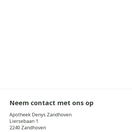
Haar
Gezichtsverz
Pillendozen e
Pigmentstoorn
accessoires
Gevoelige huid
geïrriteerde h
Gemengde hui
Doffe huid
Toon meer
Snurken
Neem contact met ons op
Apotheek Denys Zandhoven
Liersebaan 1
2240
Zandhoven