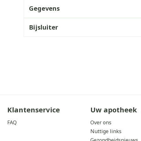
Gegevens
orging
Supplementen
Insectenw
middelen
n
Mondmaskers
issen
Bijsluiter
 -
uid
d
Zelfbruiner
Scheren
Klantenservice
Uw apotheek
FAQ
Over ons
Nuttige links
Gezondheidsnieuws