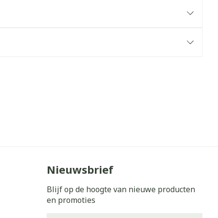
erende
Parfums en
geurproducten
CBD
Nieuwsbrief
Blijf op de hoogte van nieuwe producten
en promoties
E-mail adres