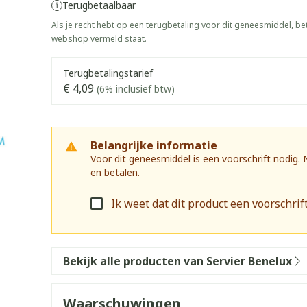
Terugbetaalbaar
warmtethe
Als je recht hebt op een terugbetaling voor dit geneesmiddel, bet
 50+ categorie
Wondzorg
EHBO
webshop vermeld staat.
even
Spieren en gewrichten
Gemoed en
Neus
Ogen
Ogen
Neus
olie
Homeopathie
Vilt
Podologie
Terugbetalingstarief
eneeskunde categorie
n
Spray
Ooginfecties
Oogspoelin
Tabletten
€ 4,09
(6% inclusief btw)
Handschoenen
Cold - Hot t
g
Oren
Ogen
ndenborstels
Anti allergische en anti
Oogdruppe
warm/koud
Neussprays
g en EHBO categorie
aal
Wondhelend
inflammatoire middelen
flos
Creme - gel
Verbanddo
Brandwonden
f pluimen
Accessoires
- antiviraal
Ontzwellende middelen
Belangrijke informatie
 insecten categorie
Droge ogen
Medische h
Voor dit geneesmiddel is een voorschrift nodig.
Toon meer
Glaucoom
en betalen.
Toon meer
ddelen categorie
Toon meer
Ik weet dat dit product een voorschrift
nen
ie en
Nagels
Diabetes
Zonnebesc
Stoma
Hart- en bloedvaten
Bloedverdu
Bekijk alle producten van Servier Benelux
eelt en
Nagellak
Bloedglucosemeter
Aftersun
Stomazakje
stolling
llen
Kalk- en schimmelnagels
Teststrips en naalden
Lippen
Stomaplaat
oires
spray
Waarschuwingen