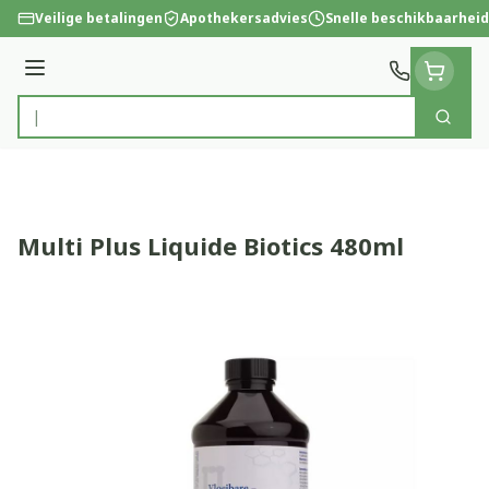
Ga naar de inhoud
Veilige betalingen
Apothekersadvies
Snelle beschikbaarheid
Menu
Zoek
Product, merk, categorie...
Multi Plus Liquide Biotics 480ml