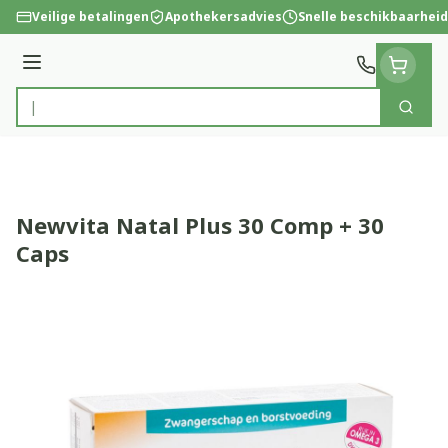
Ga naar de inhoud
Veilige betalingen
Apothekersadvies
Snelle beschikbaarheid
Menu
Zoek
Product, merk, categorie...
Newvita Natal Plus 30 Comp + 30
Caps