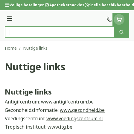
Ga naar de inhoud
Veilige betalingen
Apothekersadvies
Snelle beschikbaarheid
Menu
Zoek
Product, merk, categorie...
Home
/
Nuttige links
Nuttige links
Nuttige links
Antigifcentrum:
www.antigifcentrum.b
e
Gezondheidsinformatie:
www.gezondheid.be
Voedingscentrum:
www.voedingscentrum.nl
Tropisch instituut:
www.itg.be