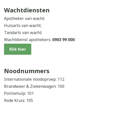
Vaccinaties:
www.vacciweb.be
Bijsluiters:
www.e-compendium.be
Wachtdiensten
Geneesmiddelen:
www.bcfi.be
Apotheker van wacht;
Huisarts van wacht;
Tandarts van wacht;
Wachtdienst apothekers:
0903 99 000
Klik hier
Noodnummers
Internationale noodoproep: 112
Brandweer & Ziekenwagen: 100
Politiehulp: 101
Rode Kruis: 105
Tele-onthaal: 106