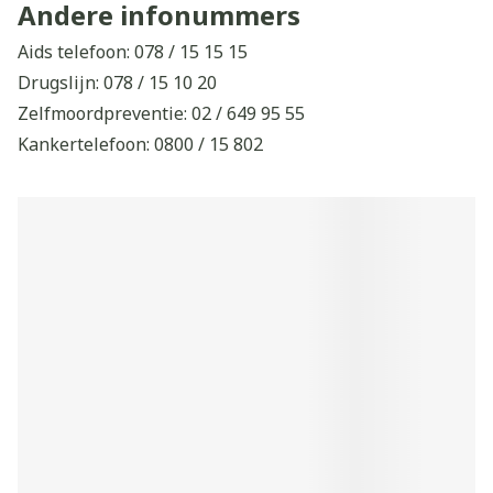
Child focus: 110
Andere infonummers
Aids telefoon: 078 / 15 15 15
Drugslijn: 078 / 15 10 20
Zelfmoordpreventie: 02 / 649 95 55
Kankertelefoon: 0800 / 15 802
Kinder- en jongerentelefoon: 102
Antigifcentrum: 070 / 245 245
Belgische BrandwondenStichting: 02 / 649 65 89