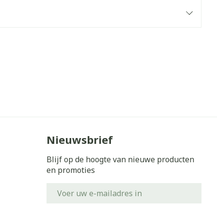
erende
Parfums en
geurproducten
Nieuwsbrief
CBD
Blijf op de hoogte van nieuwe producten
en promoties
E-mail adres