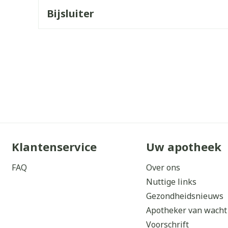
Bijsluiter
orging
Supplementen
Insectenw
middelen
n
Mondmaskers
issen
 -
uid
d
Klantenservice
Uw apotheek
Zelfbruiner
Scheren
FAQ
Over ons
Nuttige links
Gezondheidsnieuws
Apotheker van wacht
Voorschrift