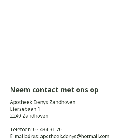
Haar
Gezichtsverz
Pillendozen e
Pigmentstoorn
accessoires
Gevoelige huid
geïrriteerde h
Gemengde hui
Doffe huid
Toon meer
Neem contact met ons op
Snurken
Apotheek Denys Zandhoven
Liersebaan 1
2240
Zandhoven
Telefoon:
03 484 31 70
E-mailadres:
apotheek.denys@
hotmail.com