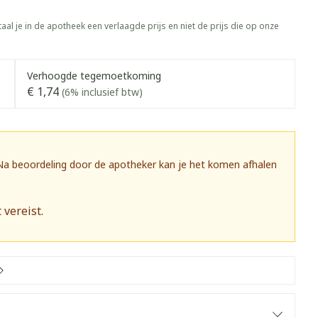
rapie
Toon meer
aal je in de apotheek een verlaagde prijs en niet de prijs die op onze
Diagnosetesten en
 stress
Vlooien en teken
meetapparatuur
Oren
Mond en keel
Verhoogde tegemoetkoming
Alcoholtest
g
Oordopjes
Zuigtabletten
€ 1,74
(6% inclusief btw)
herapie -
Mond, muil of snavel
Bloeddrukmeter
ls
 en -druppels
Oorreiniging
Spray - oplossing
Cholesteroltest
zen
Oordruppels
Hartslagmeter
ulpmiddelen
 Na beoordeling door de apotheker kan je het komen afhalen
Toon meer
 vereist.
herming
Hygiëne
Ergonomie
nning en -
Aambeien
s
Bad en douche
Ademhaling en zuurstof
je
Badkamer