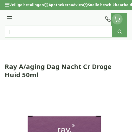
Ga naar de inhoud
Veilige betalingen
Apothekersadvies
Snelle beschikbaarheid
Menu
Zoek
Product, merk, categorie...
Ray A/aging Dag Nacht Cr Droge
Huid 50ml