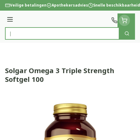
Ga naar de inhoud
Veilige betalingen
Apothekersadvies
Snelle beschikbaarheid
Menu
Zoek
Product, merk, categorie...
Solgar Omega 3 Triple Strength
Softgel 100