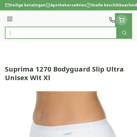
Ga naar de inhoud
Veilige betalingen
Apothekersadvies
Snelle beschikbaarheid
Menu
Zoek
Product, merk, categorie...
Suprima 1270 Bodyguard Slip Ultra
Unisex Wit Xl