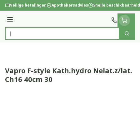
Ga naar de inhoud
Veilige betalingen
Apothekersadvies
Snelle beschikbaarheid
Menu
Zoek
Product, merk, categorie...
Vapro F-style Kath.hydro Nelat.z/lat.
Ch16 40cm 30