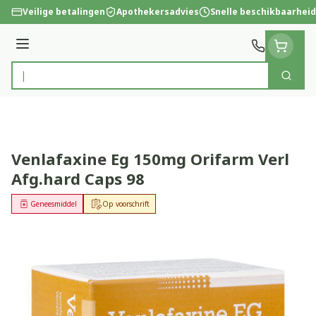
Ga naar de inhoud
Veilige betalingen
Apothekersadvies
Snelle beschikbaarheid
Menu
Zoek
Product, merk, categorie...
Venlafaxine Eg 150mg Orifarm Verl
Afg.hard Caps 98
Geneesmiddel
Op voorschrift