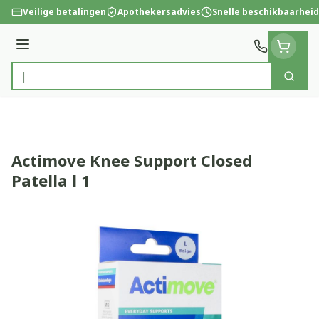
Ga naar de inhoud
Veilige betalingen
Apothekersadvies
Snelle beschikbaarheid
Menu
Zoek
Product, merk, categorie...
Actimove Knee Support Closed
Patella l 1