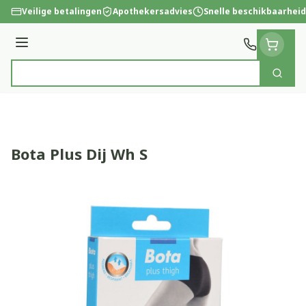
Ga naar de inhoud
Veilige betalingen
Apothekersadvies
Snelle beschikbaarheid
Menu
Zoek
Product, merk, categorie...
Bota Plus Dij Wh S