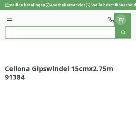
Ga naar de inhoud
Veilige betalingen
Apothekersadvies
Snelle beschikbaarheid
Menu
Zoek
Product, merk, categorie...
Cellona Gipswindel 15cmx2.75m
91384