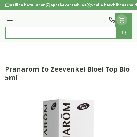
Ga naar de inhoud
Veilige betalingen
Apothekersadvies
Snelle beschikbaarheid
Menu
Zoek
Product, merk, categorie...
Pranarom Eo Zeevenkel Bloei Top Bio
5ml