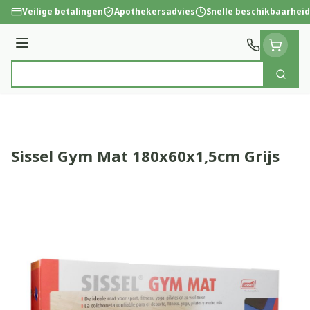
Ga naar de inhoud
Veilige betalingen
Apothekersadvies
Snelle beschikbaarheid
Menu
Zoek
Product, merk, categorie...
Sissel Gym Mat 180x60x1,5cm Grijs